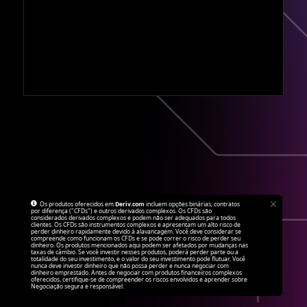
Os produtos oferecidos em
Deriv.com
incluem opções binárias, contratos
por diferença ("CFDs") e outros derivados complexos. Os CFDs são
considerados derivados complexos e podem não ser adequados para todos
clientes. Os CFDs são instrumentos complexos e apresentam um alto risco de
perder dinheiro rapidamente devido à alavancagem. Você deve considerar se
compreende como funcionam os CFDs e se pode correr o risco de perder seu
dinheiro. Os produtos mencionados aqui podem ser afetados por mudanças nas
taxas de câmbio. Se você investir nesses produtos, poderá perder parte ou a
totalidade do seu investimento, e o valor do seu investimento pode flutuar. Você
nunca deve investir dinheiro que não possa perder e nunca negociar com
dinheiro emprestado. Antes de negociar com produtos financeiros complexos
oferecidos, certifique-se de compreender os riscos envolvidos e aprender sobre
Negociação segura e responsável.